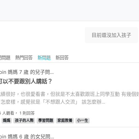
目前還沒加入孩子
門問題
熱門回答
新問題
新回答
pin 媽媽 7 歲 的兒子問...
可以不要跟別人講話？
好，也很愛看書，但就是不太喜歡跟班上同學互動 有幾個好朋友，交流似乎也沒什麼問題，去檢查過
也沒有怎麼樣，感覺就是「不想跟人交流」 該怎麼辦...
6
人觀看，
1
則回答
媽媽
孩子的人際
學習問題
家庭教養
小一生
pin 媽媽 6 歲 的女兒問...