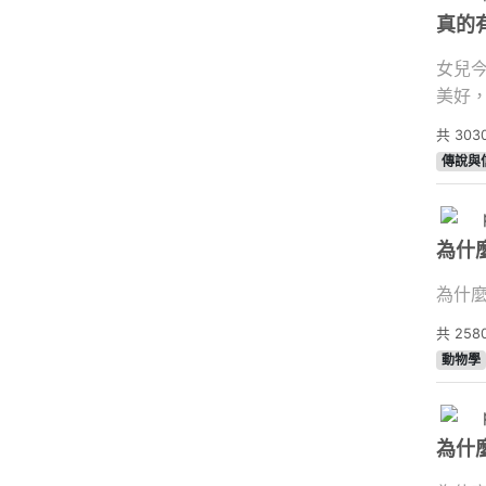
真的
女兒
美好，
共
303
傳說與
為什
為什麼
共
258
動物學
為什