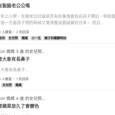
有聖誕老公公嗎
今年上小學，在跟老公討論是否有些事情要告訴孩子實話，例如聖
但一方面孩子問的時候又覺得應該要誠實的分享， 而且...
0
人觀看，
2
則回答
信仰
女兒問
媽媽
小一生
親子的關鍵時刻
pin 媽媽 3 歲 的女兒問...
麼大象有長鼻子
大象有長鼻子...
0
人觀看，
1
則回答
女兒問
媽媽
pin 媽媽 4 歲 的女兒問...
麼蘋果放久了會變色