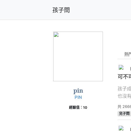
孩子問
熱
可不
孩子成績很
pin
PIN
共
266
經驗值：10
兒子問