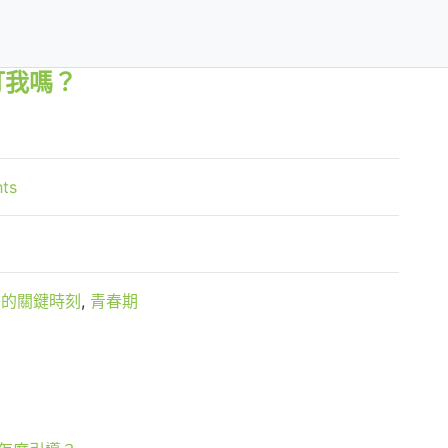
打我嗎？
hts
子的關鍵時刻
,
青春期