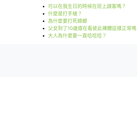
可以在我生日的時候在班上請客嗎？
什麼是打手槍？
為什麼要打死蟑螂
父女到了10歲還在看彼此裸體這樣正常嗎
大人為什麼要一直唸唸唸？