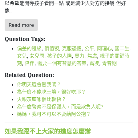
以希望能開導孩子看開一點 或是減少與對方的接觸 但好
像...
Read more
Question Tags:
偏差的邊緣
,
價值觀
,
克服恐懼
,
公平
,
同理心
,
國二生
,
女兒
,
女兒問
,
孩子的人際
,
暴力
,
焦慮
,
親子的關鍵時
刻
,
陪伴
,
需要一個有智慧的答案
,
霸凌
,
青春期
Related Question:
你明天還會愛我嗎？
為什麼不能吃土壤，很好吃耶？
火跟灰塵哪個比較快？
為什麼警察不是保護人，而是欺負人呢?
媽媽，我可不可以不要給阿公抱？
如果我跟不上大家的進度怎麼辦