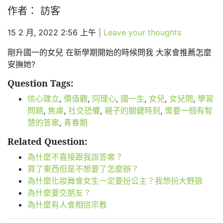
作者： 訪客
15 2 月, 2022 2:56 上午
|
Leave your thoughts
剛升國一的女兒 在新學期開始的時候問我 大家會推薦怎麼
安撫她?
Question Tags:
信心建立
,
價值觀
,
同理心
,
國一生
,
女兒
,
女兒問
,
學習
問題
,
焦慮
,
社交恐懼
,
親子的關鍵時刻
,
需要一個有智
慧的答案
,
青春期
Related Question:
為什麼不直接跟我說答案？
買了東西但是不想要了怎麼辦？
為什麼化妝舞會女生一定要扮公主？我想扮大野狼
為什麼要交朋友？
為什麼有人會相信宗教