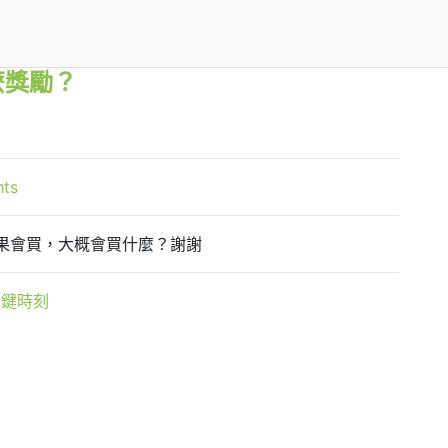
麼獎勵？
hts
果會買，大概會買什麼？謝謝
關鍵時刻