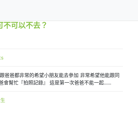
可不可以不去？
ts
我跟爸爸都非常的希望小朋友能去參加 非常希望他能跟同
爸會幫忙『拍照記錄』 這是第一次爸爸不能一起......
三生