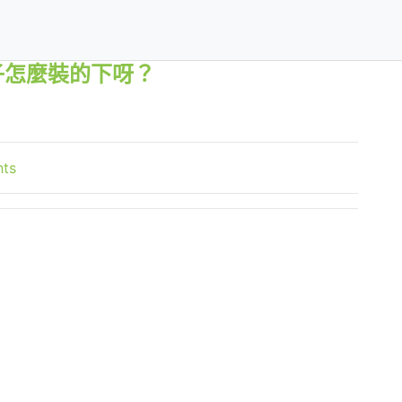
子怎麼裝的下呀？
hts