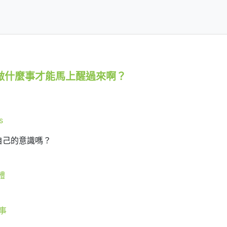
做什麼事才能馬上醒過來啊？
s
自己的意識嗎？
體
事