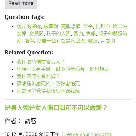
Read more
Question Tags:
偏差的邊緣
,
價值觀
,
克服恐懼
,
公平
,
同理心
,
國二生
,
女兒
,
女兒問
,
孩子的人際
,
暴力
,
焦慮
,
親子的關鍵時
刻
,
陪伴
,
需要一個有智慧的答案
,
霸凌
,
青春期
Related Question:
我什麼時候才會長大？
何時可以有手機，很多同學都有，他也想要
我什麼時候會死掉？
恐龍是怎麼死的？我好害怕死
因為同學覺得我很臭不跟我玩
是男人還是女人開口問可不可以做愛？
作者： 訪客
10 12 月, 2020 9:18 下午
|
Leave your thoughts